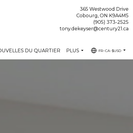
365 Westwood Drive
Cobourg, ON K9A4M5
(905) 373-2525
tony.dekeyser@century21.ca
OUVELLES DU QUARTIER
PLUS
FR-CA-$USD
...
...